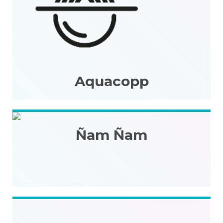
Aquacopp
Ñam Ñam