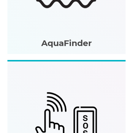
AquaFinder