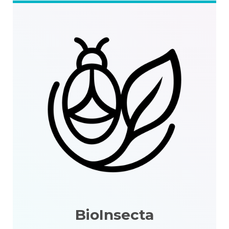
BioInsecta