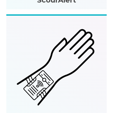
ScourAlert