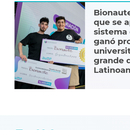
Bionaute
que se a
sistema 
ganó pr
universi
grande 
Latinoa