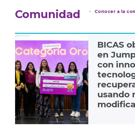
Comunidad
Conocer a la c
BICAS ob
en Jump
con inn
tecnolog
recuperar
usando 
modific