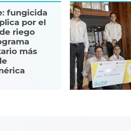
: fungicida
plica por el
de riego
ograma
tario más
de
mérica