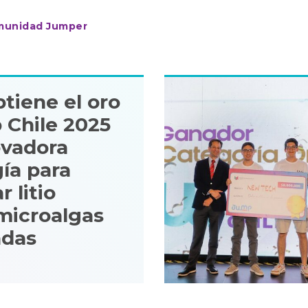
omunidad Jumper
tiene el oro
 Chile 2025
ovadora
ía para
 litio
microalgas
adas