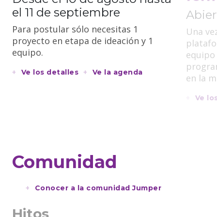
el 11 de septiembre
Abier
Para postular sólo necesitas 1
Una vez
proyecto en etapa de ideación y 1
platafo
equipo.
equipo
progra
Ve los detalles
Ve la agenda
en la 
Ve lo
Comunidad
Conocer a la comunidad Jumper
Hitos